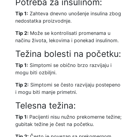
Potreba za insulinom:
Tip 1:
Zahteva dnevno unošenje insulina zbog
nedostatka proizvodnje.
Tip 2:
Može se kontrolisati promenama u
načinu života, lekovima i ponekad insulinom.
Težina bolesti na početku:
Tip 1:
Simptomi se obično brzo razvijaju i
mogu biti ozbiljni.
Tip 2:
Simptomi se često razvijaju postepeno
i mogu biti manje primetni.
Telesna težina:
Tip 1:
Pacijenti nisu nužno prekomerne težine;
gubitak težine je čest na početku.
Tip 2:
Često je povezan sa prekomernom