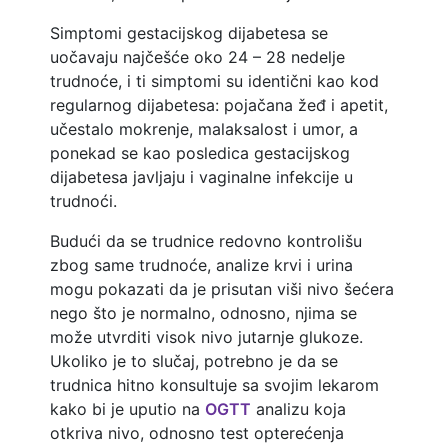
Simptomi gestacijskog dijabetesa se
uočavaju najčešće oko 24 – 28 nedelje
trudnoće, i ti simptomi su identični kao kod
regularnog dijabetesa: pojačana žeđ i apetit,
učestalo mokrenje, malaksalost i umor, a
ponekad se kao posledica gestacijskog
dijabetesa javljaju i vaginalne infekcije u
trudnoći.
Budući da se trudnice redovno kontrolišu
zbog same trudnoće, analize krvi i urina
mogu pokazati da je prisutan viši nivo šećera
nego što je normalno, odnosno, njima se
može utvrditi visok nivo jutarnje glukoze.
Ukoliko je to slučaj, potrebno je da se
trudnica hitno konsultuje sa svojim lekarom
kako bi je uputio na
OGTT
analizu koja
otkriva nivo, odnosno test opterećenja