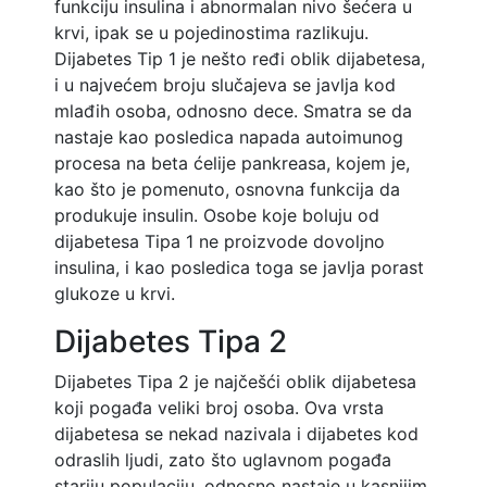
funkciju insulina i abnormalan nivo šećera u
krvi, ipak se u pojedinostima razlikuju.
Dijabetes Tip 1 je nešto ređi oblik dijabetesa,
i u najvećem broju slučajeva se javlja kod
mlađih osoba, odnosno dece. Smatra se da
nastaje kao posledica napada autoimunog
procesa na beta ćelije pankreasa, kojem je,
kao što je pomenuto, osnovna funkcija da
produkuje insulin. Osobe koje boluju od
dijabetesa Tipa 1 ne proizvode dovoljno
insulina, i kao posledica toga se javlja porast
glukoze u krvi.
Dijabetes Tipa 2
Dijabetes Tipa 2 je najčešći oblik dijabetesa
koji pogađa veliki broj osoba. Ova vrsta
dijabetesa se nekad nazivala i dijabetes kod
odraslih ljudi, zato što uglavnom pogađa
stariju populaciju, odnosno nastaje u kasnijim