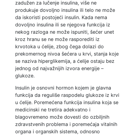
zadužen za lučenje insulina, više ne
produkuje dovoljno insulina ili telo ne može
da iskoristi postojeći insulin. Kada nema
dovoljno insulina ili se njegova funkcija iz
nekog razloga ne može ispuniti, šećer unet
kroz hranu se ne može rasporediti iz
krvotoka u ćelije, zbog čega dolazi do
prekomernog nivoa šećera u krvi, stanja koje
se naziva hiperglikemija, a ćelije ostaju bez
jednog od najvažnijih izvora energije –
glukoze.
Insulin je osnovni hormon kojem je glavna
funkcija da reguliše raspodelu glukoze iz krvi
u ćelije. Poremećena funkcija insulina koja se
medicinski ne tretira adekvatno i
blagovremeno može dovesti do ozbiljnih
zdravstvenih problema i poremećaja vitalnih
organa i organskih sistema, odnosno