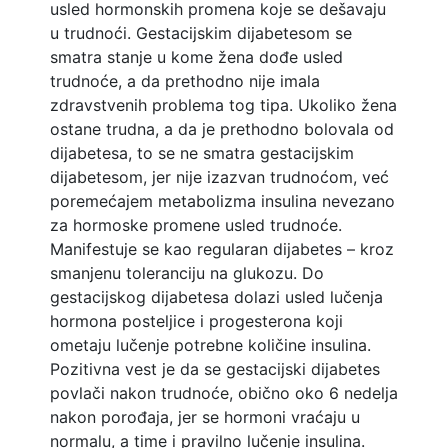
usled hormonskih promena koje se dešavaju
u trudnoći. Gestacijskim dijabetesom se
smatra stanje u kome žena dođe usled
trudnoće, a da prethodno nije imala
zdravstvenih problema tog tipa. Ukoliko žena
ostane trudna, a da je prethodno bolovala od
dijabetesa, to se ne smatra gestacijskim
dijabetesom, jer nije izazvan trudnoćom, već
poremećajem metabolizma insulina nevezano
za hormoske promene usled trudnoće.
Manifestuje se kao regularan dijabetes – kroz
smanjenu toleranciju na glukozu. Do
gestacijskog dijabetesa dolazi usled lučenja
hormona posteljice i progesterona koji
ometaju lučenje potrebne količine insulina.
Pozitivna vest je da se gestacijski dijabetes
povlači nakon trudnoće, obično oko 6 nedelja
nakon porođaja, jer se hormoni vraćaju u
normalu, a time i pravilno lučenje insulina.