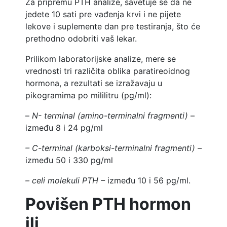
Za pripremu PTH analize, savetuje se da ne
jedete 10 sati pre vađenja krvi i ne pijete
lekove i suplemente dan pre testiranja, što će
prethodno odobriti vaš lekar.
Prilikom laboratorijske analize, mere se
vrednosti tri različita oblika paratireoidnog
hormona, a rezultati se izražavaju u
pikogramima po mililitru (pg/ml):
–
N- terminal (amino-terminalni fragmenti)
–
između 8 i 24 pg/ml
– C-terminal (karboksi-terminalni fragmenti) –
između 50 i 330 pg/ml
– celi molekuli PTH –
između 10 i 56 pg/ml.
Povišen PTH hormon
ili