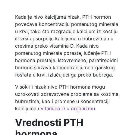
Kada je nivo kalcijuma nizak, PTH hormon
povećava koncentraciju pomenutog minerala
u krvi, tako što razgrađuje kalcijum iz kostiju
ili vrši apsorpciju kalcijuma u bubrezima i u
crevima preko vitamina D. Kada nivo
pomenutog minerala poraste, lučenje PTH
hormona prestaje. Istovremeno, paratireoidni
hormon snižava koncentraciju neorganskog
fosfata u krvi, izlučujući ga preko bubrega.
Visok ili nizak nivo PTH hormona mogu
uzrokovati zdravstvene probleme sa kostima,
bubrezima, kao i promene u koncentraciji
kalcijuma i
vitamina D u organizmu
.
Vrednosti PTH
hormona