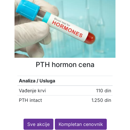
PTH hormon cena
Analiza / Usluga
Vađenje krvi
110 din
PTH intact
1.250 din
Sve akcije
Kompletan cenovnik