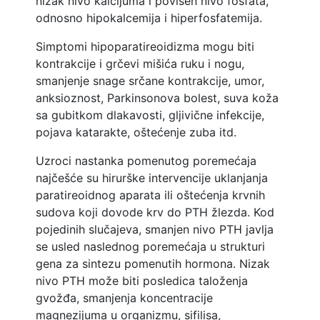
nizak nivo kalcijuma i povišen nivo fosfata,
odnosno hipokalcemija i hiperfosfatemija.
Simptomi hipoparatireoidizma mogu biti
kontrakcije i grčevi mišića ruku i nogu,
smanjenje snage srčane kontrakcije, umor,
anksioznost, Parkinsonova bolest, suva koža
sa gubitkom dlakavosti, gljivične infekcije,
pojava katarakte, oštećenje zuba itd.
Uzroci nastanka pomenutog poremećaja
najčešće su hirurške intervencije uklanjanja
paratireoidnog aparata ili oštećenja krvnih
sudova koji dovode krv do PTH žlezda. Kod
pojedinih slučajeva, smanjen nivo PTH javlja
se usled naslednog poremećaja u strukturi
gena za sintezu pomenutih hormona. Nizak
nivo PTH može biti posledica taloženja
gvožđa, smanjenja koncentracije
magnezijuma u organizmu, sifilisa,