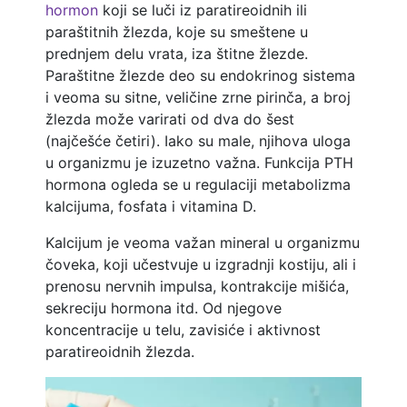
hormon
koji se luči iz paratireoidnih ili
paraštitnih žlezda, koje su smeštene u
prednjem delu vrata, iza štitne žlezde.
Paraštitne žlezde deo su endokrinog sistema
i veoma su sitne, veličine zrne pirinča, a broj
žlezda može varirati od dva do šest
(najčešće četiri). Iako su male, njihova uloga
u organizmu je izuzetno važna. Funkcija PTH
hormona ogleda se u regulaciji metabolizma
kalcijuma, fosfata i vitamina D.
Kalcijum je veoma važan mineral u organizmu
čoveka, koji učestvuje u izgradnji kostiju, ali i
prenosu nervnih impulsa, kontrakcije mišića,
sekreciju hormona itd. Od njegove
koncentracije u telu, zavisiće i aktivnost
paratireoidnih žlezda.