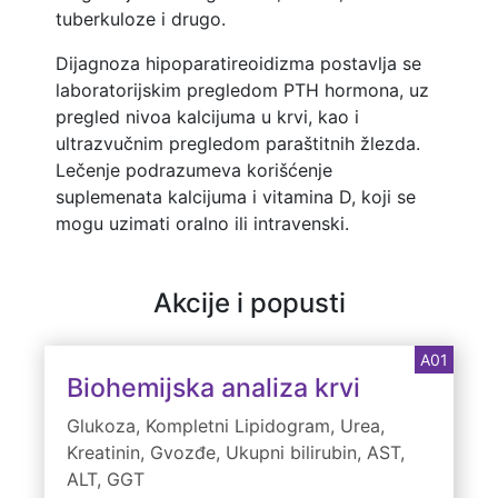
tuberkuloze i drugo.
Dijagnoza hipoparatireoidizma postavlja se
laboratorijskim pregledom PTH hormona, uz
pregled nivoa kalcijuma u krvi, kao i
ultrazvučnim pregledom paraštitnih žlezda.
Lečenje podrazumeva korišćenje
suplemenata kalcijuma i vitamina D, koji se
mogu uzimati oralno ili intravenski.
Akcije i popusti
A01
Biohemijska analiza krvi
Glukoza, Kompletni Lipidogram, Urea,
Kreatinin, Gvozđe, Ukupni bilirubin, AST,
ALT, GGT