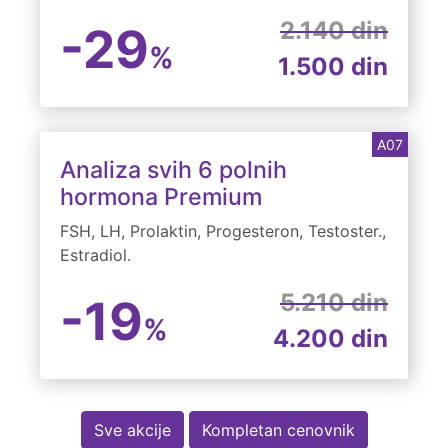
2.140 din
-29
%
1.500 din
A07
Analiza svih 6 polnih
hormona Premium
FSH, LH, Prolaktin, Progesteron, Testoster.,
Estradiol.
5.210 din
-19
%
4.200 din
Sve akcije
Kompletan cenovnik