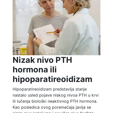
Nizak nivo PTH
hormona ili
hipoparatireoidizam
Hipoparatireoidizam predstavlja stanje
nastalo usled pojave niskog nivoa PTH u krvi
ili lučenja biološki neaktivnog PTH hormona.
Kao posledica ovog poremećaja javlja se