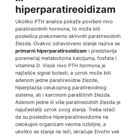
hiperparatireoidizam
Ukoliko PTH analiza pokaže povišeni nivo
paratireoidnih hormona, to može biti
posledica prekomerno aktivnih paratireoidnih
žlezda. Ovakvo zdravstveno stanje naziva se
primarni hiperparatireoidizam
i predstavlja
poremećaj metabolizma kalcijuma, fosfata i
vitamina D. Visok nivo PTH hormona je
najčešće signal bolesti, a uzrok može biti
adenom jedne paratireoidne žlezde,
hiperplazija celukopnog paratireoidnog
sistema, ali i karcinom paraštitnih žlezda.
Adenom jedne ili više paratireoidnih žlezda je
najučestaliji uzrok ovog stanja. Treba istaći
da su posledice hiperparatireoidizma na
celokupni organizam veoma ozbiljne, a
ukoliko se stanje ne leči, skraćuje životni vek