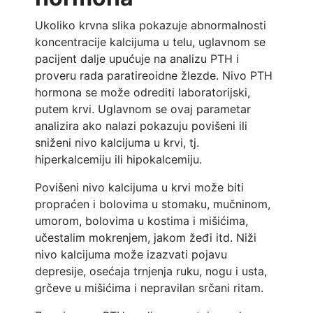
Ukoliko krvna slika pokazuje abnormalnosti
koncentracije kalcijuma u telu, uglavnom se
pacijent dalje upućuje na analizu PTH i
proveru rada paratireoidne žlezde. Nivo PTH
hormona se može odrediti laboratorijski,
putem krvi. Uglavnom se ovaj parametar
analizira ako nalazi pokazuju povišeni ili
sniženi nivo kalcijuma u krvi, tj.
hiperkalcemiju ili hipokalcemiju.
Povišeni nivo kalcijuma u krvi može biti
propraćen i bolovima u stomaku, mučninom,
umorom, bolovima u kostima i mišićima,
učestalim mokrenjem, jakom žeđi itd. Niži
nivo kalcijuma može izazvati pojavu
depresije, osećaja trnjenja ruku, nogu i usta,
grčeve u mišićima i nepravilan srčani ritam.