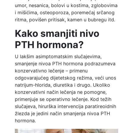
umor, nesanica, bolovi u kostima, zglobovima
i mišićima, osteoporoza, poremećaj srčanog
ritma, povišen pritisak, kamen u bubregu itd.
Kako smanjiti nivo
PTH hormona?
U lakšim asimptomatskim slučajevima,
smanjenje nivoa PTH hormona podrazumeva
konzervativno lečenje – primenu
odgovarajućeg dijetetskog režima, veći unos
natrijum-hlorida, diuretika i drugo. Ukoliko
konzervativni način lečenja ne pomogne,
primenjuje se operativno lečenje. Kod težih
slučajeva, hirurška intervencija paratireoidnih
žlezda je jedini način smanjenja nivoa PTH
hormona.