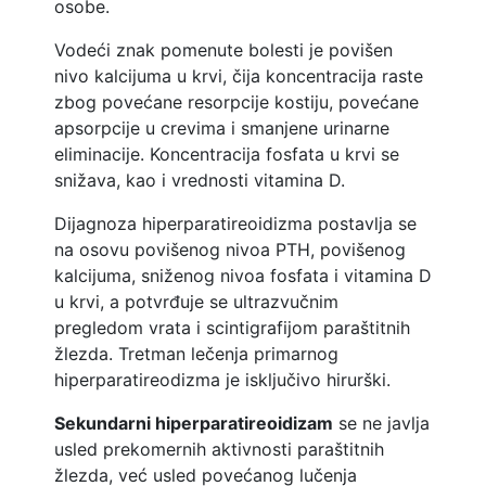
osobe.
Vodeći znak pomenute bolesti je povišen
nivo kalcijuma u krvi, čija koncentracija raste
zbog povećane resorpcije kostiju, povećane
apsorpcije u crevima i smanjene urinarne
eliminacije. Koncentracija fosfata u krvi se
snižava, kao i vrednosti vitamina D.
Dijagnoza hiperparatireoidizma postavlja se
na osovu povišenog nivoa PTH, povišenog
kalcijuma, sniženog nivoa fosfata i vitamina D
u krvi, a potvrđuje se ultrazvučnim
pregledom vrata i scintigrafijom paraštitnih
žlezda. Tretman lečenja primarnog
hiperparatireodizma je isključivo hirurški.
Sekundarni hiperparatireoidizam
se ne javlja
usled prekomernih aktivnosti paraštitnih
žlezda, već usled povećanog lučenja