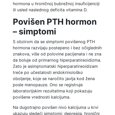
hormona u hroničnoj bubrežnoj insuficijenciji
ili usled naslednog deficita vitamina D.
Povišen PTH hormon
– simptomi
S obzirom da se simptomi povišenog PTH
hormona razvijaju postepeno i bez očiglednih
znakova, više od polovine pacijenata i ne zna
da boluje od primarnog hiperparatireoidizma.
Zato je asimptomatski hiperparatireoidizam
treće po učestalosti endokrinološko
oboljenje, koje se naročito javlja kod žena
posle menopauze. Ono se registruje
laboratorijskim rezultatima koji pokazuju
povišene vrednosti kalcijuma.
Na dugotrajno povišen nivo kalcijuma u krvi
ukazuju sledeći simptomi: depresija, hronični