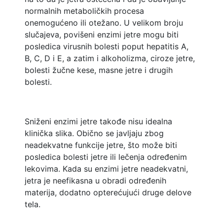
normalnih metaboličkih procesa
onemogućeno ili otežano. U velikom broju
slučajeva, povišeni enzimi jetre mogu biti
posledica virusnih bolesti poput hepatitis A,
B, C, D i E, a zatim i alkoholizma, ciroze jetre,
bolesti žučne kese, masne jetre i drugih
bolesti.
Sniženi enzimi jetre takođe nisu idealna
klinička slika. Obično se javljaju zbog
neadekvatne funkcije jetre, što može biti
posledica bolesti jetre ili lečenja određenim
lekovima. Kada su enzimi jetre neadekvatni,
jetra je neefikasna u obradi određenih
materija, dodatno opterećujući druge delove
tela.