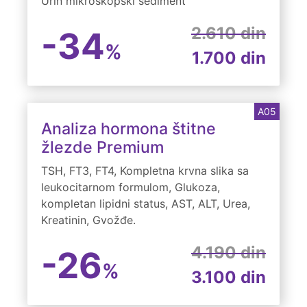
Urin mikroskopski sediment
2.610 din
-34
%
1.700 din
A05
Analiza hormona štitne
žlezde Premium
TSH, FT3, FT4, Kompletna krvna slika sa
leukocitarnom formulom, Glukoza,
kompletan lipidni status, AST, ALT, Urea,
Kreatinin, Gvožđe.
4.190 din
-26
%
3.100 din