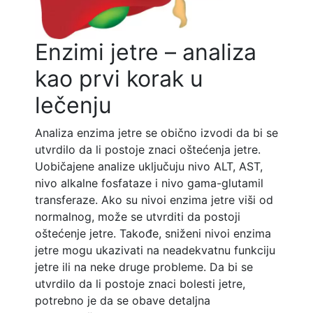
Enzimi jetre – analiza
kao prvi korak u
lečenju
Analiza enzima jetre se obično izvodi da bi se
utvrdilo da li postoje znaci oštećenja jetre.
Uobičajene analize uključuju nivo ALT, AST,
nivo alkalne fosfataze i nivo gama-glutamil
transferaze. Ako su nivoi enzima jetre viši od
normalnog, može se utvrditi da postoji
oštećenje jetre. Takođe, sniženi nivoi enzima
jetre mogu ukazivati na neadekvatnu funkciju
jetre ili na neke druge probleme. Da bi se
utvrdilo da li postoje znaci bolesti jetre,
potrebno je da se obave detaljna