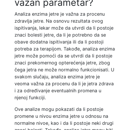
važan parametar?
Analiza enzima jetre je važna za procenu
zdravlja jetre. Na osnovu rezultata ovog
ispitivanja, lekar može da utvrdi da li postoje
znaci bolesti jetre, da li je potrebno da se
obave dodatna ispitivanja ili da li postoji
potreba za terapijom. Takođe, analiza enzima
jetre može pomoći da se utvrdi da li postoje
znaci prekomernog opterećenja jetre, zbog
čega jetra ne može normalno funkcionisati. U
svakom slučaju, analiza enzima jetre je
veoma važna za procenu da li je jetra zdrava
i za određivanje eventualnih promena u
njenoj funkciji.
Ove analize mogu pokazati da li postoje
promene u nivou enzima jetre u odnosu na
normalne nivoe, kao i da li postoje neki drugi