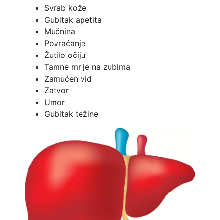
Svrab kože
Gubitak apetita
Mučnina
Povraćanje
Žutilo očiju
Tamne mrlje na zubima
Zamućen vid
Zatvor
Umor
Gubitak težine