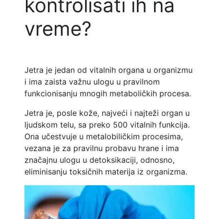
kontrolisati ih na
vreme?
Jetra je jedan od vitalnih organa u organizmu
i ima zaista važnu ulogu u pravilnom
funkcionisanju mnogih metaboličkih procesa.
Jetra je, posle kože, najveći i najteži organ u
ljudskom telu, sa preko 500 vitalnih funkcija.
Ona učestvuje u metalobiličkim procesima,
vezana je za pravilnu probavu hrane i ima
značajnu ulogu u detoksikaciji, odnosno,
eliminisanju toksičnih materija iz organizma.