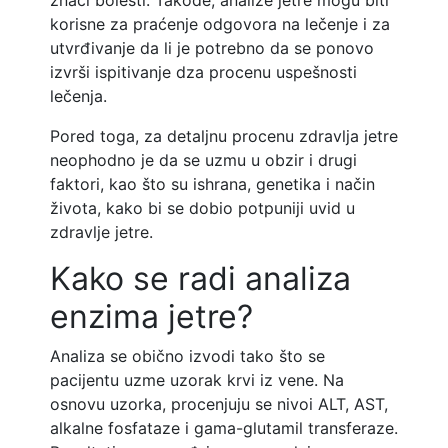
znaci bolesti. Takođe, analize jetre mogu biti
korisne za praćenje odgovora na lečenje i za
utvrđivanje da li je potrebno da se ponovo
izvrši ispitivanje dza procenu uspešnosti
lečenja.
Pored toga, za detaljnu procenu zdravlja jetre
neophodno je da se uzmu u obzir i drugi
faktori, kao što su ishrana, genetika i način
života, kako bi se dobio potpuniji uvid u
zdravlje jetre.
Kako se radi analiza
enzima jetre?
Analiza se obično izvodi tako što se
pacijentu uzme uzorak krvi iz vene. Na
osnovu uzorka, procenjuju se nivoi ALT, AST,
alkalne fosfataze i gama-glutamil transferaze.