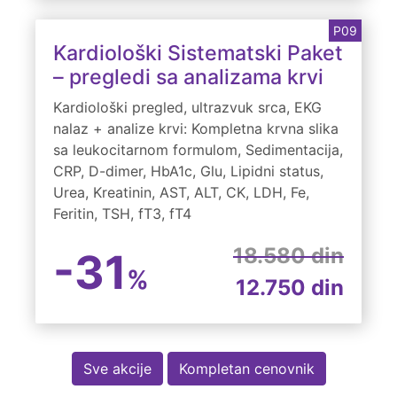
P09
Kardiološki Sistematski Paket
– pregledi sa analizama krvi
Kardiološki pregled, ultrazvuk srca, EKG
nalaz + analize krvi: Kompletna krvna slika
sa leukocitarnom formulom, Sedimentacija,
CRP, D-dimer, HbA1c, Glu, Lipidni status,
Urea, Kreatinin, AST, ALT, CK, LDH, Fe,
Feritin, TSH, fT3, fT4
18.580 din
-31
%
12.750 din
Sve akcije
Kompletan cenovnik