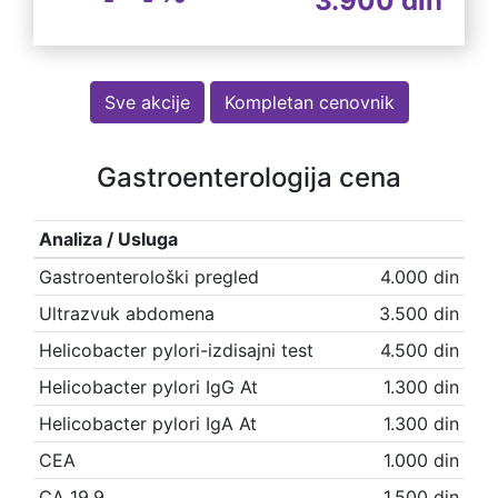
3.900 din
Sve akcije
Kompletan cenovnik
Gastroenterologija cena
Analiza / Usluga
Gastroenterološki pregled
4.000 din
Ultrazvuk abdomena
3.500 din
Helicobacter pylori-izdisajni test
4.500 din
Helicobacter pylori IgG At
1.300 din
Helicobacter pylori IgA At
1.300 din
CEA
1.000 din
CA 19.9
1.500 din