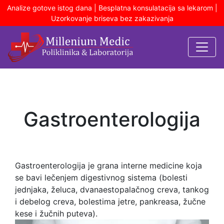
Analize gotove istog dana | Besplatna konsulatacija sa lekarom |
Uzorkovanje briseva bez zakazivanja
Gastroenterologija
Gastroenterologija je grana interne medicine koja
se bavi lečenjem digestivnog sistema (bolesti
jednjaka, želuca, dvanaestopalačnog creva, tankog
i debelog creva, bolestima jetre, pankreasa, žučne
kese i žučnih puteva).