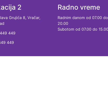
acija 2
Radno vreme
ava Grujića 8, Vračar,
Radnim danom od 07.00 do
ad
20.00
Subotom od 07.00 do 15.0
449 449
449 449