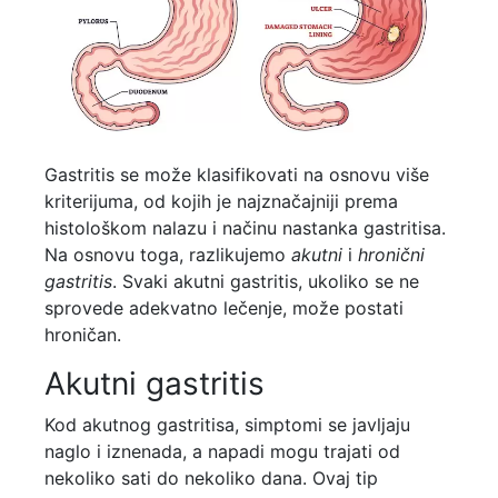
Gastritis se može klasifikovati na osnovu više
kriterijuma, od kojih je najznačajniji prema
histološkom nalazu i načinu nastanka gastritisa.
Na osnovu toga, razlikujemo
akutni
i
hronični
gastritis
. Svaki akutni gastritis, ukoliko se ne
sprovede adekvatno lečenje, može postati
hroničan.
Akutni gastritis
Kod akutnog gastritisa, simptomi se javljaju
naglo i iznenada, a napadi mogu trajati od
nekoliko sati do nekoliko dana. Ovaj tip