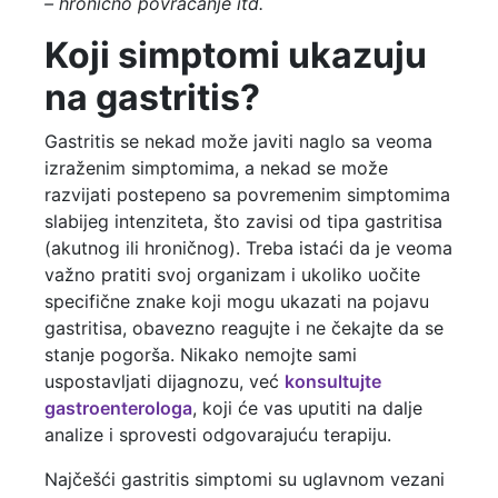
– hronično povraćanje
itd.
Koji simptomi ukazuju
na gastritis?
Gastritis se nekad može javiti naglo sa veoma
izraženim simptomima, a nekad se može
razvijati postepeno sa povremenim simptomima
slabijeg intenziteta, što zavisi od tipa gastritisa
(akutnog ili hroničnog). Treba istaći da je veoma
važno pratiti svoj organizam i ukoliko uočite
specifične znake koji mogu ukazati na pojavu
gastritisa, obavezno reagujte i ne čekajte da se
stanje pogorša. Nikako nemojte sami
uspostavljati dijagnozu, već
konsultujte
gastroenterologa
, koji će vas uputiti na dalje
analize i sprovesti odgovarajuću terapiju.
Najčešći gastritis simptomi su uglavnom vezani