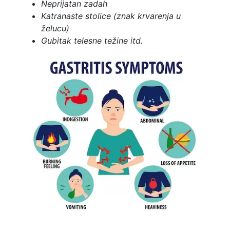
Neprijatan zadah
Katranaste stolice (znak krvarenja u
želucu)
Gubitak telesne težine itd.