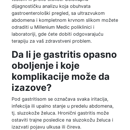
dijagnostičku analizu koja obuhvata
gastroenterološki pregled, sa ultrazvukom
abdomena i kompletnom krvnom slikom možete
odraditi u Millenium Medic poliklinici i
laboratoriji, gde ćete dobiti odgovarajuću
terapiju za vaš zdravstveni problem.
Da li je gastritis opasno
oboljenje i koje
komplikacije može da
izazove?
Pod gastritisom se označava svaka iritacija,
infekcija ili upalno stanje u predelu abdomena,
tj. sluzokože želuca. Hronični gastritis može
ostaviti trajne posledice na sluzokožu želuca i
izazvati pojavu ulkusa ili čireva.