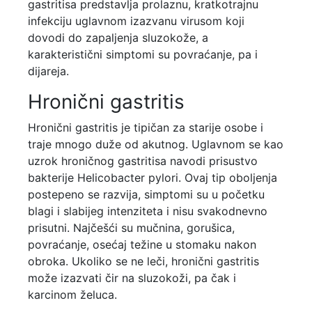
gastritisa predstavlja prolaznu, kratkotrajnu
infekciju uglavnom izazvanu virusom koji
dovodi do zapaljenja sluzokože, a
karakteristični simptomi su povraćanje, pa i
dijareja.
Hronični gastritis
Hronični gastritis je tipičan za starije osobe i
traje mnogo duže od akutnog. Uglavnom se kao
uzrok hroničnog gastritisa navodi prisustvo
bakterije Helicobacter pylori. Ovaj tip oboljenja
postepeno se razvija, simptomi su u početku
blagi i slabijeg intenziteta i nisu svakodnevno
prisutni. Najčešći su mučnina, gorušica,
povraćanje, osećaj težine u stomaku nakon
obroka. Ukoliko se ne leči, hronični gastritis
može izazvati čir na sluzokoži, pa čak i
karcinom želuca.