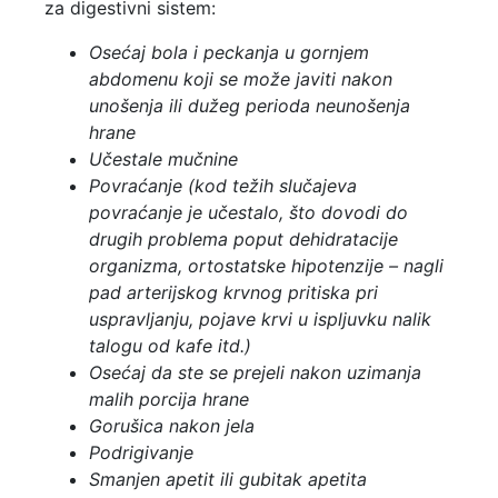
za digestivni sistem:
Osećaj bola i peckanja u gornjem
abdomenu koji se može javiti nakon
unošenja ili dužeg perioda neunošenja
hrane
Učestale mučnine
Povraćanje (kod težih slučajeva
povraćanje je učestalo, što dovodi do
drugih problema poput dehidratacije
organizma, ortostatske hipotenzije – nagli
pad arterijskog krvnog pritiska pri
uspravljanju, pojave krvi u ispljuvku nalik
talogu od kafe itd.)
Osećaj da ste se prejeli nakon uzimanja
malih porcija hrane
Gorušica nakon jela
Podrigivanje
Smanjen apetit ili gubitak apetita