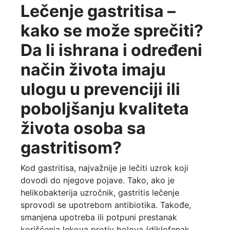
Lečenje gastritisa –
kako se može sprečiti?
Da li ishrana i određeni
način života imaju
ulogu u prevenciji ili
poboljšanju kvaliteta
života osoba sa
gastritisom?
Kod gastritisa, najvažnije je lečiti uzrok koji
dovodi do njegove pojave. Tako, ako je
helikobakterija uzročnik, gastritis lečenje
sprovodi se upotrebom antibiotika. Takođe,
smanjena upotreba ili potpuni prestanak
korišćenja lekova protiv bolova (diklofenak,