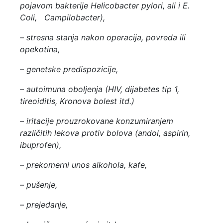
pojavom bakterije Helicobacter pylori, ali i E.
Coli, Campilobacter)
,
–
stresna stanja nakon operacija, povreda ili
opekotina
,
–
genetske predispozicije,
–
autoimuna oboljenja (HIV, dijabetes tip 1,
tireoiditis, Kronova bolest itd.)
–
iritacije prouzrokovane konzumiranjem
različitih lekova protiv bolova (andol, aspirin,
ibuprofen),
– prekomerni unos alkohola, kafe,
– pušenje,
– prejedanje,