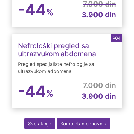
7.000 din
-44
%
3.900 din
P04
Nefrološki pregled sa
ultrazvukom abdomena
Pregled specijaliste nefrologije sa
ultrazvukom adbomena
7.000 din
-44
%
3.900 din
Sve akcije
Kompletan cenovnik