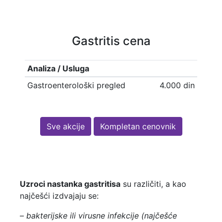
Gastritis cena
Analiza / Usluga
Gastroenterološki pregled
4.000 din
Sve akcije
Kompletan cenovnik
Uzroci nastanka gastritisa
su različiti, a kao
najčešći izdvajaju se:
–
bakterijske ili virusne infekcije (najčešće