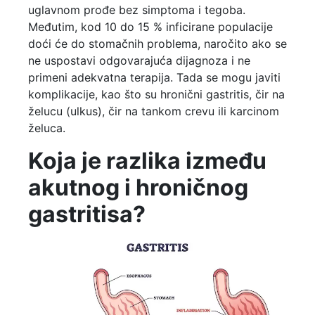
uglavnom prođe bez simptoma i tegoba.
Međutim, kod 10 do 15 % inficirane populacije
doći će do stomačnih problema, naročito ako se
ne uspostavi odgovarajuća dijagnoza i ne
primeni adekvatna terapija. Tada se mogu javiti
komplikacije, kao što su hronični gastritis, čir na
želucu (ulkus), čir na tankom crevu ili karcinom
želuca.
Koja je razlika između
akutnog i hroničnog
gastritisa?