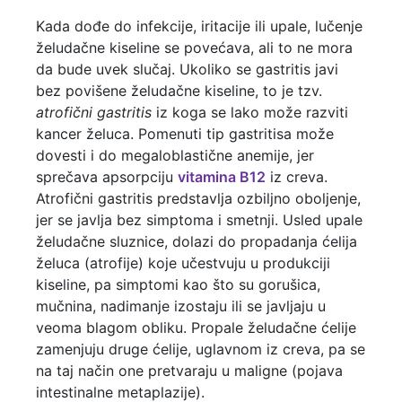
Kada dođe do infekcije, iritacije ili upale, lučenje
želudačne kiseline se povećava, ali to ne mora
da bude uvek slučaj. Ukoliko se gastritis javi
bez povišene želudačne kiseline, to je tzv.
atrofični gastritis
iz koga se lako može razviti
kancer želuca. Pomenuti tip gastritisa može
dovesti i do megaloblastične anemije, jer
sprečava apsorpciju
vitamina B12
iz creva.
Atrofični gastritis predstavlja ozbiljno oboljenje,
jer se javlja bez simptoma i smetnji. Usled upale
želudačne sluznice, dolazi do propadanja ćelija
želuca (atrofije) koje učestvuju u produkciji
kiseline, pa simptomi kao što su gorušica,
mučnina, nadimanje izostaju ili se javljaju u
veoma blagom obliku. Propale želudačne ćelije
zamenjuju druge ćelije, uglavnom iz creva, pa se
na taj način one pretvaraju u maligne (pojava
intestinalne metaplazije).