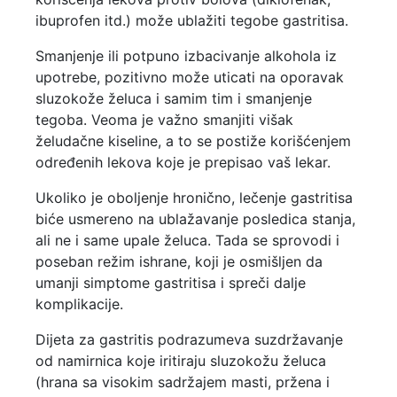
ibuprofen itd.) može ublažiti tegobe gastritisa.
Smanjenje ili potpuno izbacivanje alkohola iz
upotrebe, pozitivno može uticati na oporavak
sluzokože želuca i samim tim i smanjenje
tegoba. Veoma je važno smanjiti višak
želudačne kiseline, a to se postiže korišćenjem
određenih lekova koje je prepisao vaš lekar.
Ukoliko je oboljenje hronično, lečenje gastritisa
biće usmereno na ublažavanje posledica stanja,
ali ne i same upale želuca. Tada se sprovodi i
poseban režim ishrane, koji je osmišljen da
umanji simptome gastritisa i spreči dalje
komplikacije.
Dijeta za gastritis podrazumeva suzdržavanje
od namirnica koje iritiraju sluzokožu želuca
(hrana sa visokim sadržajem masti, pržena i