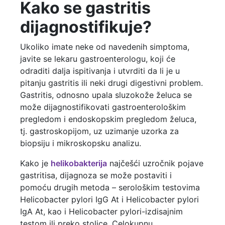
Kako se gastritis
dijagnostifikuje?
Ukoliko imate neke od navedenih simptoma,
javite se lekaru gastroenterologu, koji će
odraditi dalja ispitivanja i utvrditi da li je u
pitanju gastritis ili neki drugi digestivni problem.
Gastritis, odnosno upala sluzokože želuca se
može dijagnostifikovati
gastroenterološkim
pregledom
i
endoskopskim pregledom želuca,
tj. gastroskopijom
, uz uzimanje uzorka za
biopsiju i mikroskopsku analizu.
Kako je
helikobakterija
najčešći uzročnik pojave
gastritisa, dijagnoza se može postaviti i
pomoću drugih metoda – serološkim testovima
Helicobacter pylori IgG At
i
Helicobacter pylori
IgA At
, kao i
Helicobacter pylori-izdisajnim
testom
ili
preko stolice
. Celokupnu