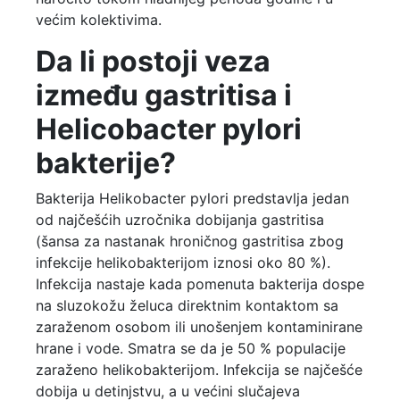
većim kolektivima.
Da li postoji veza
između gastritisa i
Helicobacter pylori
bakterije?
Bakterija Helikobacter pylori predstavlja jedan
od najčešćih uzročnika dobijanja gastritisa
(šansa za nastanak hroničnog gastritisa zbog
infekcije helikobakterijom iznosi oko 80 %).
Infekcija nastaje kada pomenuta bakterija dospe
na sluzokožu želuca direktnim kontaktom sa
zaraženom osobom ili unošenjem kontaminirane
hrane i vode. Smatra se da je 50 % populacije
zaraženo helikobakterijom. Infekcija se najčešće
dobija u detinjstvu, a u većini slučajeva