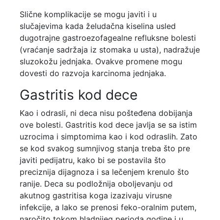
Slične komplikacije se mogu javiti i u
slučajevima kada želudačna kiselina usled
dugotrajne gastroezofagealne refluksne bolesti
(vraćanje sadržaja iz stomaka u usta), nadražuje
sluzokožu jednjaka. Ovakve promene mogu
dovesti do razvoja karcinoma jednjaka.
Gastritis kod dece
Kao i odrasli, ni deca nisu pošteđena dobijanja
ove bolesti. Gastritis kod dece javlja se sa istim
uzrocima i simptomima kao i kod odraslih. Zato
se kod svakog sumnjivog stanja treba što pre
javiti pedijatru, kako bi se postavila što
preciznija dijagnoza i sa lečenjem krenulo što
ranije. Deca su podložnija oboljevanju od
akutnog gastritisa koga izazivaju virusne
infekcije, a lako se prenosi feko-oralnim putem,
naročito tokom hladnijeg perioda godine i u