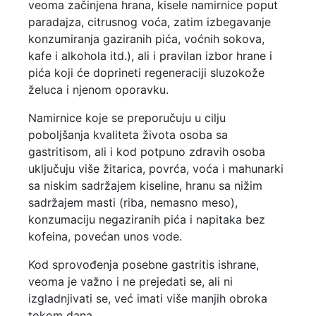
veoma začinjena hrana, kisele namirnice poput
paradajza, citrusnog voća, zatim izbegavanje
konzumiranja gaziranih pića, voćnih sokova,
kafe i alkohola itd.), ali i pravilan izbor hrane i
pića koji će doprineti regeneraciji sluzokože
želuca i njenom oporavku.
Namirnice koje se preporučuju u cilju
poboljšanja kvaliteta života osoba sa
gastritisom, ali i kod potpuno zdravih osoba
uključuju više žitarica, povrća, voća i mahunarki
sa niskim sadržajem kiseline, hranu sa nižim
sadržajem masti (riba, nemasno meso),
konzumaciju negaziranih pića i napitaka bez
kofeina, povećan unos vode.
Kod sprovođenja posebne gastritis ishrane,
veoma je važno i ne prejedati se, ali ni
izgladnjivati se, već imati više manjih obroka
tokom dana.