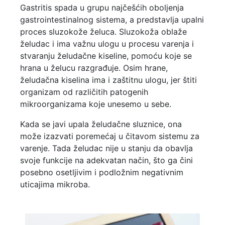
Gastritis spada u grupu najčešćih oboljenja
gastrointestinalnog sistema, a predstavlja upalni
proces sluzokože želuca. Sluzokoža oblaže
želudac i ima važnu ulogu u procesu varenja i
stvaranju želudačne kiseline, pomoću koje se
hrana u želucu razgrađuje. Osim hrane,
želudačna kiselina ima i zaštitnu ulogu, jer štiti
organizam od različitih patogenih
mikroorganizama koje unesemo u sebe.
Kada se javi upala želudačne sluznice, ona
može izazvati poremećaj u čitavom sistemu za
varenje. Tada želudac nije u stanju da obavlja
svoje funkcije na adekvatan način, što ga čini
posebno osetljivim i podložnim negativnim
uticajima mikroba.