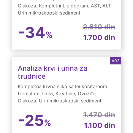
Glukoza, Kompletni Lipidogram, AST, ALT,
Urin mikroskopski sediment
2.610 din
-34
%
1.700 din
A03
Analiza krvi i urina za
trudnice
Kompletna krvna slika sa leukocitarnom
formulom, Urea, Kreatinin, Gvozđe,
Glukoza, Urin mikroskopski sediment
1.470 din
-25
%
1.100 din