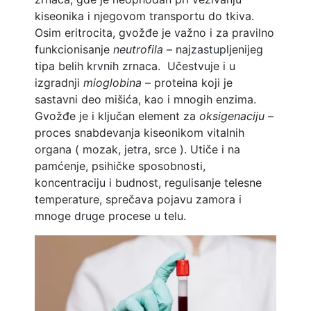
kiseonika i njegovom transportu do tkiva.
Osim eritrocita, gvožđe je važno i za pravilno
funkcionisanje
neutrofila
– najzastupljenijeg
tipa belih krvnih zrnaca. Učestvuje i u
izgradnji
mioglobina
– proteina koji je
sastavni deo mišića, kao i mnogih enzima.
Gvožđe je i ključan element za
oksigenaciju
–
proces snabdevanja kiseonikom vitalnih
organa ( mozak, jetra, srce ). Utiče i na
pamćenje, psihičke sposobnosti,
koncentraciju i budnost, regulisanje telesne
temperature, sprečava pojavu zamora i
mnoge druge procese u telu.