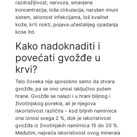
razdražljivost, nervoza, smanjena
koncentracija, loša cirkulacija, narušen imuni
sistem, sklonost infekcijama, loš kvalitet
kože, krti nokti, pojava učestalijeg opadanja
kose itd.
Kako nadoknaditi i
povećati gvožđe u
krvi?
Telo čoveka nije sposobno samo da stvara
gvožđe, pa se ono unosi isključivo putem
hrane. Gvožđe se nalazi i u hrani biljnog i
životinjskog porekla, ali je njegova
iskoristivost različita – kod biljnih namirnica
ona iznosi svega 2 %, dok je iskoristivost
gvožđa iz životinjskih namirnica 15 do 20 %.
Međutim, najveća iskoristivost ovog minerala