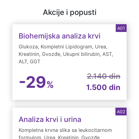
Akcije i popusti
A01
Biohemijska analiza krvi
Glukoza, Kompletni Lipidogram, Urea,
Kreatinin, Gvozđe, Ukupni bilirubin, AST,
ALT, GGT
2.140 din
-29
%
1.500 din
A02
Analiza krvi i urina
Kompletna krvna slika sa leukocitarnom
formulom, Urea, Kreatinin, Gvozđe,