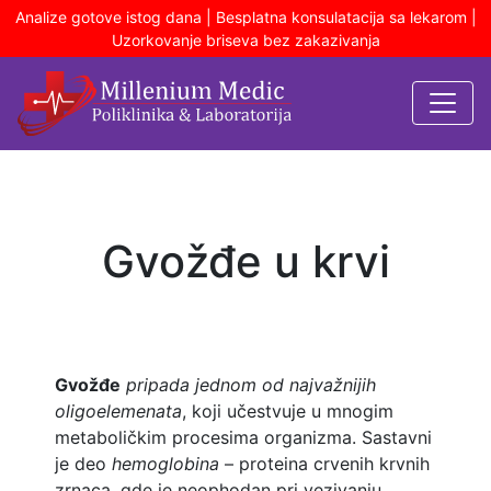
Analize gotove istog dana | Besplatna konsulatacija sa lekarom |
Uzorkovanje briseva bez zakazivanja
Gvožđe u krvi
Gvožđe
pripada jednom od najvažnijih
oligoelemenata
, koji učestvuje u mnogim
metaboličkim procesima organizma. Sastavni
je deo
hemoglobina
– proteina crvenih krvnih
zrnaca, gde je neophodan pri vezivanju