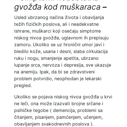
gvožđa kod muškaraca
–
Usled ubrzanog načina života i obavljanja
težih fizičkih poslova, ali i neadekvatne
ishrane, muškarci koji osećaju simptome
niskog nivoa gvožđa, uglavnom ih prepisuju
zamoru. Ukoliko se uz hronični umor javi i
bledilo kože, usana i desni, slaba cirkulacija
ruku i nogu, smanjenje apetita, ubrzano
lupanje srca, nervoza i depresija, sve ukazuje
na anemiju. Ipak, da bi se zdravstveni
problem potvrdio, neophodan je lekarski
pregled.
Ukoliko se pojava niskog nivoa gvožđa u krvi
ne leči, ona može izazvati brojne srčane i
psihičke tegobe ( demencija, problemi sa
čitanjem, pisanjem, pamćenjem, učenjem,
obavljanjem svakodnevnih poslova ).