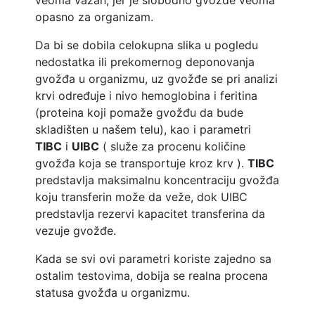
opasno za organizam.
Da bi se dobila celokupna slika u pogledu
nedostatka ili prekomernog deponovanja
gvožđa u organizmu, uz gvožđe se pri analizi
krvi određuje i nivo hemoglobina i feritina
(proteina koji pomaže gvožđu da bude
skladišten u našem telu), kao i parametri
TIBC
i
UIBC
( služe za procenu količine
gvožđa koja se transportuje kroz krv ).
TIBC
predstavlja maksimalnu koncentraciju gvožđa
koju transferin može da veže, dok UIBC
predstavlja rezervi kapacitet transferina da
vezuje gvožđe.
Kada se svi ovi parametri koriste zajedno sa
ostalim testovima, dobija se realna procena
statusa gvožđa u organizmu.