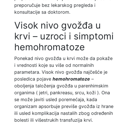
preporučuje bez lekarskog pregleda i
konsultacije sa doktorom.
Visok nivo gvožđa u
krvi – uzroci i simptomi
hemohromatoze
Ponekad nivo gvožđa u krvi može da pokaže
i vrednosti koje su više od normalnih
parametara. Visok nivo gvožđa najčešće je
posledica pojave
hemohromatoze
–
oboljenja taloženja gvožđa u parenhimskim
organima ( jetri, pankreasu, srcu, koži ). Ona
se može javiti usled poremećaja, kada
organizam apsorbuje previše gvožđa iz hrane
ili usled komplikacija nastalih zbog određenih
bolesti ili višestrukih transfuzija krvi.