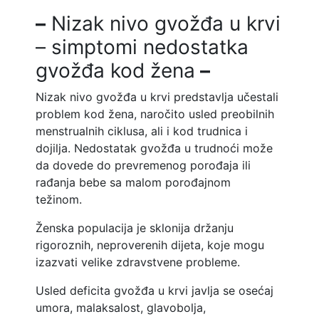
–
Nizak nivo gvožđa u krvi
– simptomi nedostatka
gvožđa kod žena
–
Nizak nivo gvožđa u krvi predstavlja učestali
problem kod žena, naročito usled preobilnih
menstrualnih ciklusa, ali i kod trudnica i
dojilja. Nedostatak gvožđa u trudnoći može
da dovede do prevremenog porođaja ili
rađanja bebe sa malom porođajnom
težinom.
Ženska populacija je sklonija držanju
rigoroznih, neproverenih dijeta, koje mogu
izazvati velike zdravstvene probleme.
Usled deficita gvožđa u krvi javlja se osećaj
umora, malaksalost, glavobolja,