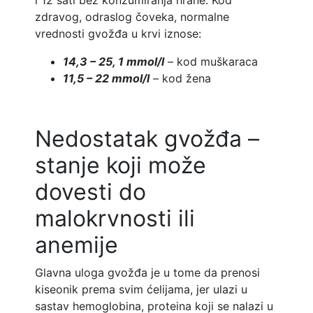
zdravog, odraslog čoveka, normalne
vrednosti gvožđa u krvi iznose:
14,3 – 25, 1 mmol/l
– kod muškaraca
11,5 – 22 mmol/l
– kod žena
Nedostatak gvožđa –
stanje koji može
dovesti do
malokrvnosti ili
anemije
Glavna uloga gvožđa je u tome da prenosi
kiseonik prema svim ćelijama, jer ulazi u
sastav hemoglobina, proteina koji se nalazi u