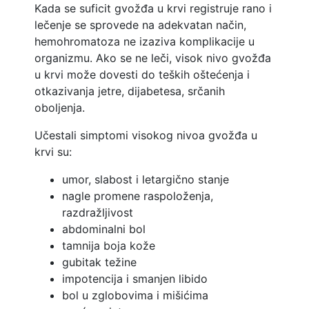
Kada se suficit gvožđa u krvi registruje rano i
lečenje se sprovede na adekvatan način,
hemohromatoza ne izaziva komplikacije u
organizmu. Ako se ne leči, visok nivo gvožđa
u krvi može dovesti do teških oštećenja i
otkazivanja jetre, dijabetesa, srčanih
oboljenja.
Učestali simptomi visokog nivoa gvožđa u
krvi su:
umor, slabost i letargično stanje
nagle promene raspoloženja,
razdražljivost
abdominalni bol
tamnija boja kože
gubitak težine
impotencija i smanjen libido
bol u zglobovima i mišićima