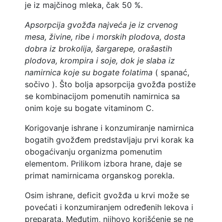
je iz majčinog mleka, čak 50 %.
Apsorpcija gvožđa najveća je iz crvenog
mesa, živine, ribe i morskih plodova, dosta
dobra iz brokolija, šargarepe, orašastih
plodova, krompira i soje, dok je slaba iz
namirnica koje su bogate folatima
( spanać,
sočivo ). Što bolja apsorpcija gvožđa postiže
se kombinacijom pomenutih namirnica sa
onim koje su bogate vitaminom C.
Korigovanje ishrane i konzumiranje namirnica
bogatih gvožđem predstavljaju prvi korak ka
obogaćivanju organizma pomenutim
elementom. Prilikom izbora hrane, daje se
primat namirnicama organskog porekla.
Osim ishrane, deficit gvožđa u krvi može se
povećati i konzumiranjem određenih lekova i
preparata. Međutim, njihovo korišćenje se ne