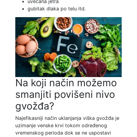
uvećana jetra
gubitak dlaka po telu
itd.
Na koji način možemo
smanjiti povišeni nivo
gvožđa?
Najefikasniji način uklanjanja viška gvožđa je
uzimanje venske krvi tokom određenog
vremenskog perioda dok se ne uspostavi