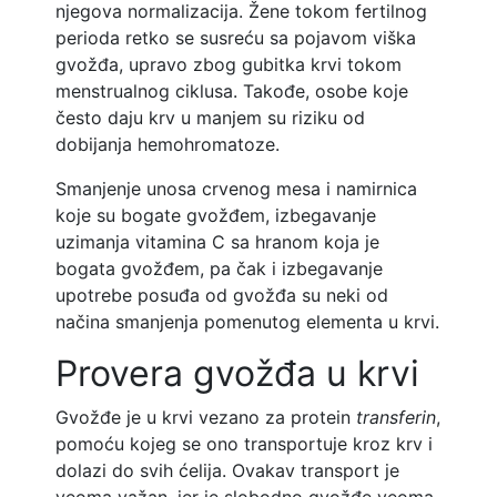
njegova normalizacija. Žene tokom fertilnog
perioda retko se susreću sa pojavom viška
gvožđa, upravo zbog gubitka krvi tokom
menstrualnog ciklusa. Takođe, osobe koje
često daju krv u manjem su riziku od
dobijanja hemohromatoze.
Smanjenje unosa crvenog mesa i namirnica
koje su bogate gvožđem, izbegavanje
uzimanja vitamina C sa hranom koja je
bogata gvožđem, pa čak i izbegavanje
upotrebe posuđa od gvožđa su neki od
načina smanjenja pomenutog elementa u krvi.
Provera gvožđa u krvi
Gvožđe je u krvi vezano za protein
transferin
,
pomoću kojeg se ono transportuje kroz krv i
dolazi do svih ćelija. Ovakav transport je
veoma važan, jer je slobodno gvožđe veoma