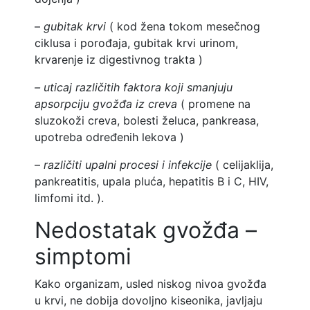
–
gubitak krvi
( kod žena tokom
mesečnog
ciklusa i porođaja, gubitak krvi urinom,
krvarenje iz digestivnog trakta )
– uticaj različitih faktora koji smanjuju
apsorpciju gvožđa iz creva
( promene na
sluzokoži creva, bolesti želuca, pankreasa,
upotreba određenih lekova )
–
različiti upalni procesi i infekcije
( celijaklija,
pankreatitis, upala pluća, hepatitis B i C, HIV,
limfomi itd. ).
Nedostatak gvožđa –
simptomi
Kako organizam, usled niskog nivoa gvožđa
u krvi, ne dobija dovoljno kiseonika, javljaju