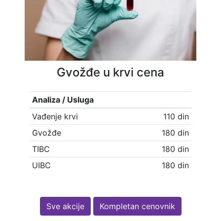
Gvožđe u krvi cena
Analiza / Usluga
Vađenje krvi
110 din
Gvožđe
180 din
TIBC
180 din
UIBC
180 din
Sve akcije
Kompletan cenovnik