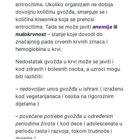
eritrocitima. Ukoliko organizam ne dobija
dovoljnu količinu gvožđa, smanjuje se i
količina kiseonika koja se prenosi
eritrocitima. Tada se može javiti
anemija
ili
malokrvnost
– stanje koje dovodi do
značajnog pada crvenih krvnih zrnaca i
hemoglobina u krvi.
Nedostatak gvožđa u krvi može se javiti i
kod zdravih i bolesnih osoba, a uzroci mogu
biti različiti:
–
nedovoljan unos gvožđa u ishrani
( izraženo
kod vegetarijanaca i osoba na rigoroznim
dijetama )
–
povećane potrebe gvožđa u određenim
periodima života
( kod dece i adolescenata u
periodu rasta i razvoja, tokom trudnoće i
dojenja )