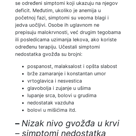
se određeni simptomi koji ukazuju na njegov
deficit. Međutim, ukoliko je anemija u
početnoj fazi, simptomi su veoma blagi i
jedva uočljivi. Osobe ih uglavnom ne
prepisuju malokrvnosti, već drugim tegobama
ili posledicama uzimanja lekova, ako koriste
određenu terapiju. Učestali simptomi
nedostatka gvožđa su brojni:
pospanost, malaksalost i opšta slabost
brže zamaranje i konstantan umor
vrtoglavica i nesvestica
glavobolja i zujanje u ušima
lupanje srca, bolovi u grudima
nedostatak vazduha
bolovi u mišićima
itd.
–
Nizak nivo gvožđa u krvi
– simptomi nedostatka