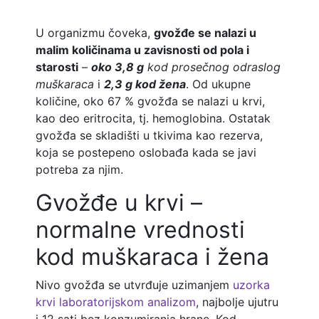
U organizmu čoveka,
gvožđe se nalazi u
malim količinama u zavisnosti od pola i
starosti
–
oko 3,8 g
kod prosečnog odraslog
muškaraca
i
2,3 g kod žena
. Od ukupne
količine, oko 67 % gvožđa se nalazi u krvi,
kao deo eritrocita, tj. hemoglobina. Ostatak
gvožđa se skladišti u tkivima kao rezerva,
koja se postepeno oslobađa kada se javi
potreba za njim.
Gvožđe u krvi –
normalne vrednosti
kod muškaraca i žena
Nivo gvožđa se utvrđuje uzimanjem
uzorka
krvi laboratorijskom analizom
, najbolje ujutru
i 12 sati bez konzumiranja hrane. Kod