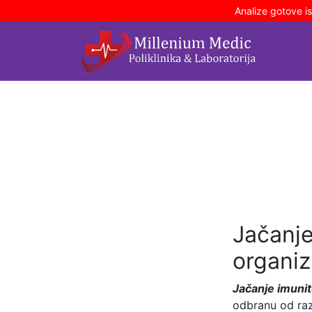
Analize gotove i
Jačanje
organi
Jačanje imunit
odbranu od raz