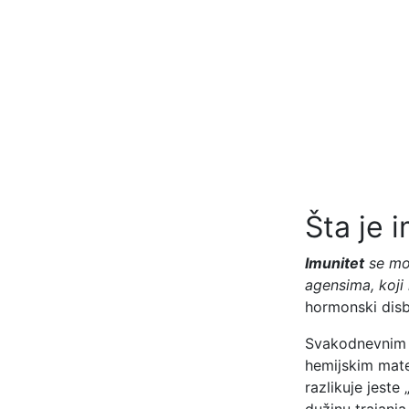
Šta je 
Imunitet
se mo
agensima, koji 
hormonski disbal
Svakodnevnim iz
hemijskim mater
razlikuje jest
dužinu trajanj