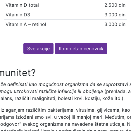
Vitamin D total
2.500 din
Vitamin D3
3.000 din
Vitamin A – retinol
3.000 din
Sve akcije
Kompletan cenovnik
imunitet?
že definisati kao mogućnost organizma da se suprotstavi 
mogu uzrokovati različite infekcije ili oboljenja
(prehlada, al
ans, različiti maligniteti, bolesti krvi, kostiju, kože itd.).
laganjem različitim bakterijama, virusima, gljivicama, kao 
ijama izloženi smo svi, u većoj ili manjoj meri. Međutim, o
e „odgovor“ svakog organizma na navedene štetne uticaje. Na
a određenih bolesti i brzinu ozdravljenja daje nam upravo d