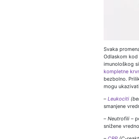
Svaka promena
Odlaskom kod le
imunološkog s
kompletne krvn
bezbolno. Prili
mogu ukazivati
–
Leukociti
(be
smanjene vredn
–
Neutrofili –
p
snižene vredno
–
CRP
(C-reakt