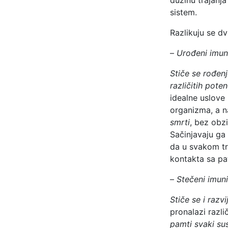
sistem.
Razlikuju se dv
–
Urođeni imuni
Stiče se rođen
različitih pot
idealne uslove
organizma, a n
smrti
, bez obz
Sačinjavaju ga 
da u svakom tr
kontakta sa p
–
Stečeni imuni
Stiče se i raz
pronalazi razli
pamti svaki su