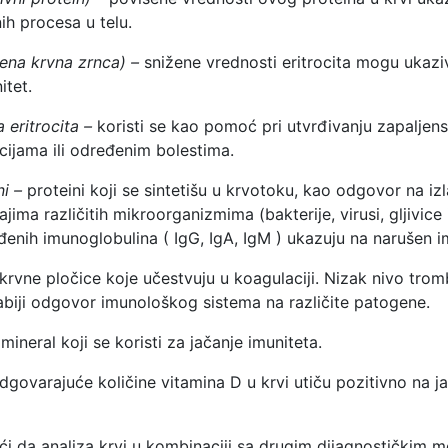
ih procesa u telu.
rvena krvna zrnca) –
snižene vrednosti eritrocita mogu ukazi
itet.
 eritrocita –
koristi se kao pomoć pri utvrđivanju zapaljens
cijama ili određenim bolestima.
ni –
proteini koji se sintetišu u krvotoku, kao odgovor na iz
jima različitih mikroorganizmima (bakterije, virusi, gljivice i
đenih imunoglobulina ( IgG, IgA, IgM ) ukazuju na narušen i
krvne pločice koje učestvuju u koagulaciji. Nizak nivo tro
abiji odgovor imunološkog sistema na različite patogene.
mineral koji se koristi za jačanje imuniteta.
dgovarajuće količine vitamina D u krvi utiču pozitivno na j
taći da analiza krvi u kombinaciji sa drugim dijagnostičkim