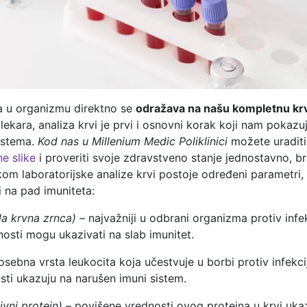
 u organizmu direktno se
odražava na našu kompletnu krv
kara, analiza krvi je prvi i osnovni korak koji nam pokazuj
istema.
Kod nas u Millenium Medic Poliklinici
možete uradit
e slike
i proveriti svoje zdravstveno stanje jednostavno, b
kom laboratorijske analize krvi postoje određeni parametri, 
 na pad imuniteta:
la krvna zrnca) –
najvažniji u odbrani organizma protiv infek
osti mogu ukazivati na slab imunitet.
osebna vrsta leukocita koja učestvuje u borbi protiv infekci
sti ukazuju na narušen imuni sistem.
ivni protein) –
povišene vrednosti ovog proteina u krvi uka