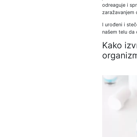
odreaguje i spr
zaražavanjem o
I urođeni i st
našem telu da 
Kako izv
organiz