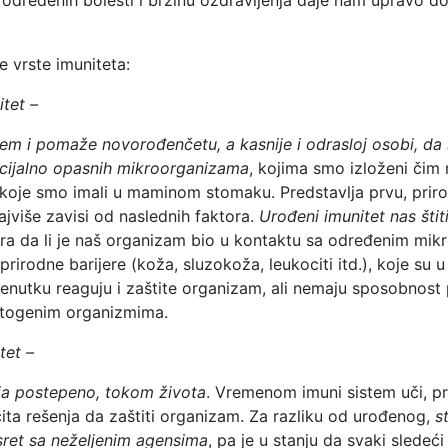
e vrste imuniteta:
tet –
jem i pomaže novorođenčetu, a kasnije i odrasloj osobi, da
encijalno opasnih mikroorganizama
, kojima smo izloženi čim
 koje smo imali u maminom stomaku. Predstavlja prvu, priro
ajviše zavisi od naslednih faktora.
Urođeni imunitet nas štit
ira da li je naš organizam bio u kontaktu sa određenim mik
prirodne barijere (koža, sluzokoža, leukociti itd.), koje su u
enutku reaguju i zaštite organizam, ali nemaju sposobnost
atogenim organizmima.
tet –
vija postepeno, tokom života
. Vremenom imuni sistem uči, pr
čita rešenja da zaštiti organizam. Za razliku od urođenog,
s
sret sa neželjenim agensima
, pa je u stanju da svaki sledeć