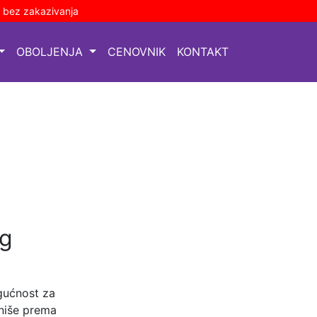
a bez zakazivanja
OBOLJENJA
CENOVNIK
KONTAKT
og
gućnost za
niše prema