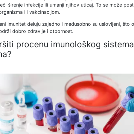
eči širenje infekcije ili umanji njihov uticaj. To se može pos
rganizma ili vakcinacijom.
ečeni imunitet deluju zajedno i međusobno su uslovljeni, št
održi dobro zdravlje i otpornost.
ršiti procenu imunološkog sistema
ma?