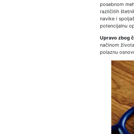
posebnom meh
različitih štet
navike i spolja
potencijalnu o
Upravo zbog č
načinom života
polaznu osnovu 