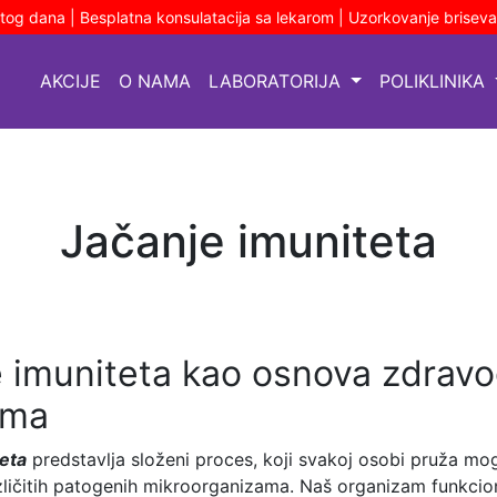
stog dana | Besplatna konsulatacija sa lekarom | Uzorkovanje brisev
AKCIJE
O NAMA
LABORATORIJA
POLIKLINIKA
Jačanje imuniteta
 imuniteta kao osnova zdrav
zma
eta
predstavlja složeni proces, koji svakoj osobi pruža mo
ličitih patogenih mikroorganizama. Naš organizam funkcio