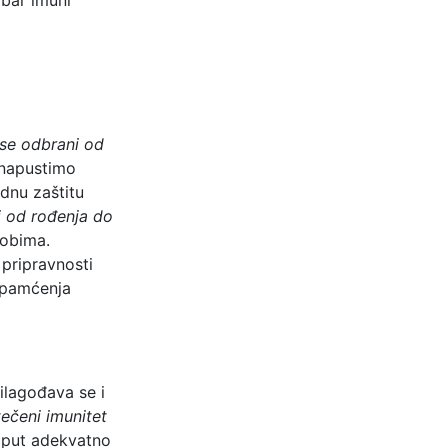
 se odbrani od
 napustimo
dnu zaštitu
i od rođenja do
robima.
 pripravnosti
 pamćenja
ilagođava se i
tečeni imunitet
i put adekvatno