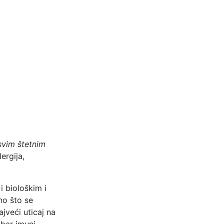
svim štetnim
ergija,
i biološkim i
no što se
jveći uticaj na
obar imuni