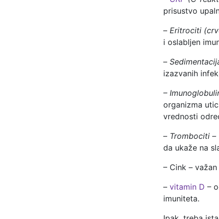
prisustvo upaln
–
Eritrociti (c
i oslabljen imun
–
Sedimentacija
izazvanih infek
– Imunoglobuli
organizma utica
vrednosti odre
–
Trombociti –
da ukaže na sl
– Cink – važan 
–
vitamin D
– o
imuniteta.
Ipak, treba is