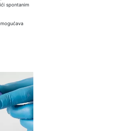
tići spontanim
o omogućava