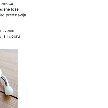
 pomoću
ređene loše
što predstavlja
ti svojim
lja i dobru