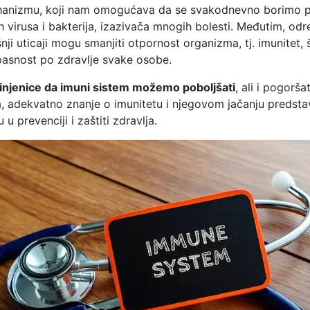
anizmu, koji nam omogućava da se svakodnevno borimo
nih virusa i bakterija, izazivača mnogih bolesti. Međutim, od
šnji uticaji mogu smanjiti otpornost organizma, tj. imunitet, 
pasnost po zdravlje svake osobe.
injenice da imuni sistem možemo poboljšati
, ali i pogorša
, adekvatno znanje o imunitetu i njegovom jačanju predstav
u prevenciji i zaštiti zdravlja.