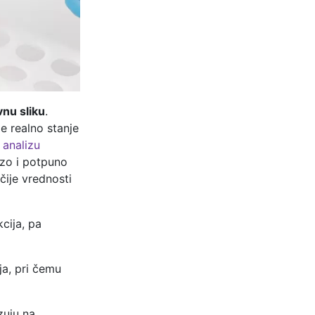
nu sliku
.
e realno stanje
i
analizu
rzo i potpuno
čije vrednosti
cija, pa
ja, pri čemu
zuju na